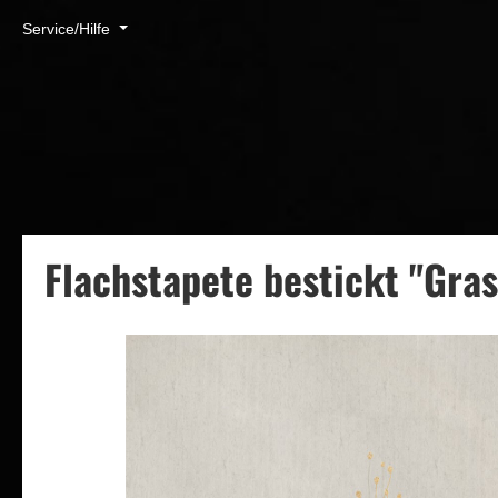
Service/Hilfe
Flachstapete uni
Bestickte F
Flachstapete bestickt "Gras
Flachstapetenkleber
Organoid® 