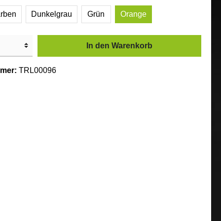
rben
Dunkelgrau
Grün
Orange
In den Warenkorb
mer:
TRL00096