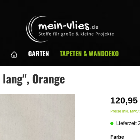
GARTEN
TAPETEN & WANDDEKO
lachstapete
Bedruckte Flachstapete
 lang", Orange
Naturtapete
120,95
Preise inkl. MwSt
Lieferzeit 
Farbe