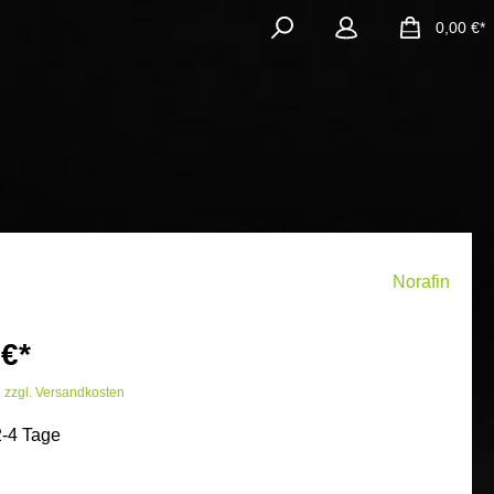
0,00 €*
Norafin
 €*
. zzgl. Versandkosten
2-4 Tage