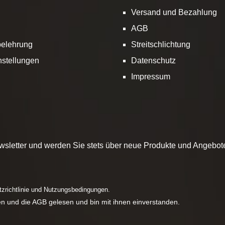
n. Garantiert ohne Fungizide,
Versand und Bezahlung
Konservierungsmittel, keine
unstharzzusätze. Der
AGB
stapetenkleber ist hier im
belehrung
Streitschlichtung
nlineshop erhältlich!
nstellungen
Datenschutz
Impressum
sletter und werden Sie stets über neue Produkte und Angebote 
zrichtlinie
und
Nutzungsbedingungen
.
n und die
AGB
gelesen und bin mit ihnen einverstanden.