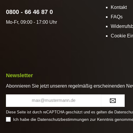
Flachstapete ist nach STANDARD 100 by
Faserlänge
Kontakt
OEKO-TEX zertifiziert. Tipp: Für die
keine 
0800 - 66 46 87 0
Applikation der Flachstapete an die
K
FAQs
Wand empfehlen wir unseren
Flach
Mo-Fr, 09:00 - 17:00 Uhr
Widerrufs
Flachstapetenkleber. Dieser besteht aus
O
reinen Methylcellulosen unterschiedlicher
Cookie Ei
Faserlängen. Garantiert ohne Fungizide,
keine Konservierungsmittel, keine
Kunstharzzusätze. Der
Flachstapetenkleber ist hier im
Onlineshop erhältlich!
Newsletter
Abonnieren Sie jetzt unseren regelmäßig erscheinenden New
E-
Mail-
Adresse*
Diese Seite ist durch reCAPTCHA geschützt und es gelten die
Datenschut
Ich habe die
Datenschutzbestimmungen
zur Kenntnis genomme