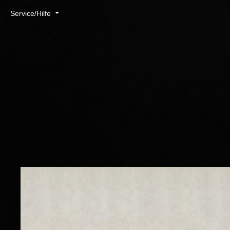
Service/Hilfe
Flachstapete uni
Bestickte F
Flachstapetenkleber
Organoid® 