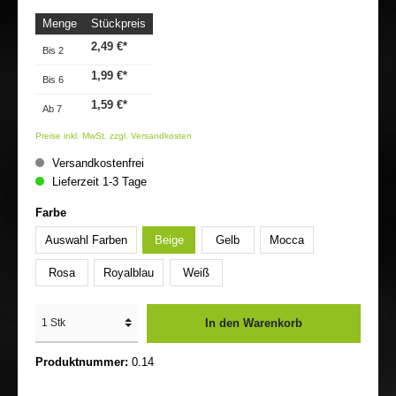
Menge
Stückpreis
2,49 €*
Bis
2
1,99 €*
Bis
6
1,59 €*
Ab
7
Preise inkl. MwSt. zzgl. Versandkosten
Versandkostenfrei
Lieferzeit 1-3 Tage
Farbe
Auswahl Farben
Beige
Gelb
Mocca
Rosa
Royalblau
Weiß
In den Warenkorb
Produktnummer:
0.14