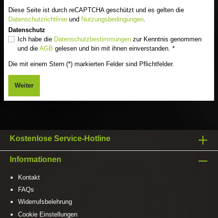
Diese Seite ist durch reCAPTCHA geschützt und es gelten die
Datenschutzrichtlinie
und
Nutzungsbedingungen
.
Datenschutz
Ich habe die
Datenschutzbestimmungen
zur Kenntnis genommen
und die
AGB
gelesen und bin mit ihnen einverstanden. *
Die mit einem Stern (*) markierten Felder sind Pflichtfelder.
Weiter
Kostenlose Service-Hotline
Informationen
Kontakt
FAQs
Widerrufsbelehrung
Cookie Einstellungen